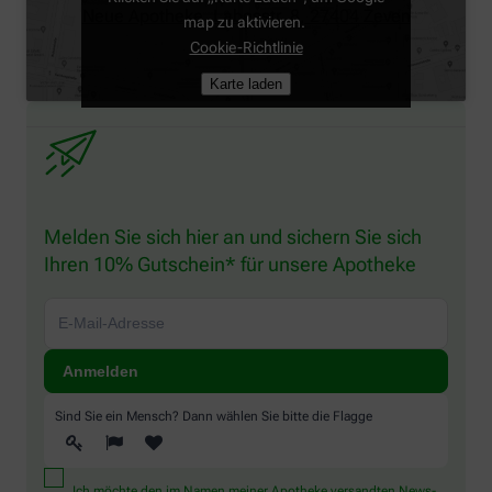
Neue Apotheke, Labesstr. 8, 27404 Zeven
map zu aktivieren.
Cookie-Richtlinie
Karte laden
Melden Sie sich hier an und sichern Sie sich
Ihren 10% Gutschein* für unsere Apotheke
Sind Sie ein Mensch? Dann wählen Sie bitte
die Flagge
Ich möchte den im Namen meiner Apotheke versandten News-