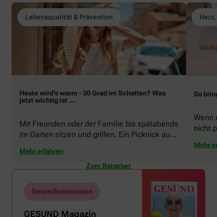
Lebensqualität & Prävention
Herz,
Heute wird’s warm - 30 Grad im Schatten? Was
So brin
jetzt wichtig ist …
Wenn d
Mit Freunden oder der Familie bis spätabends
nicht p
im Garten sitzen und grillen. Ein Picknick auf
zeigen
der Stadtparkwiese. Mit dem Paddelboot über
Mehr e
welche
Mehr erfahren
den See gleiten oder eine Radtour durch die
Schwu
blühende Landschaft unternehmen … Der
Zum Ratgeber
Sommer beschert uns viele Glücksmomente.
Doch manchmal macht er uns auch ganz
Gesundheitswissen
schön zu schaffen. Wenn die Temperaturen
tagsüber auf mehr als 30 Grad klettern und
GESUND Magazin